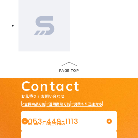
PAGE TOP
トップページ
Contact
会社概要
お見積り / お問い合わせ
全国納品可能
遠隔商談可能
見積もり迅速対応
053-449-1113
08:00-17:00/土日休み