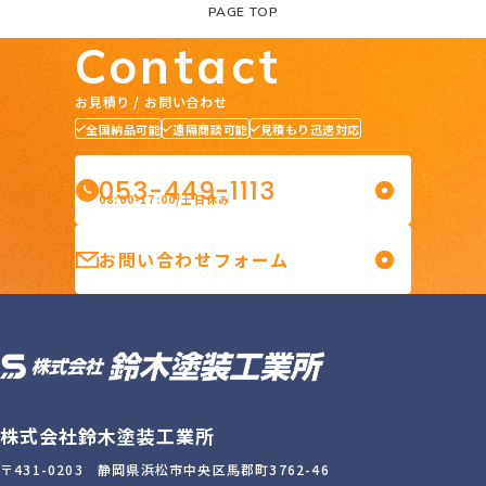
PAGE TOP
Contact
お見積り / お問い合わせ
全国納品可能
遠隔商談可能
見積もり迅速対応
053-449-1113
08:00-17:00/土日休み
お問い合わせフォーム
株式会社鈴木塗装工業所
〒431-0203 静岡県浜松市中央区馬郡町3762-46