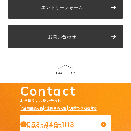
エントリーフォーム
お問い合わせ
PAGE TOP
Contact
お見積り / お問い合わせ
全国納品可能
遠隔商談可能
見積もり迅速対応
053-449-1113
08:00-17:00/土日休み